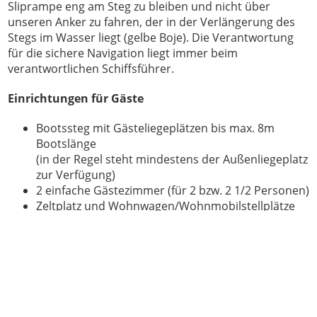
Sliprampe eng am Steg zu bleiben und nicht über
unseren Anker zu fahren, der in der Verlängerung des
Stegs im Wasser liegt (gelbe Boje). Die Verantwortung
für die sichere Navigation liegt immer beim
verantwortlichen Schiffsführer.
Einrichtungen für Gäste
Bootssteg mit Gästeliegeplätzen bis max. 8m
Bootslänge
(in der Regel steht mindestens der Außenliegeplatz
zur Verfügung)
2 einfache
Gästezimmer (für 2 bzw. 2 1/2 Personen)
Zeltplatz und Wohnwagen/Wohnmobilstellplätze
mit Dusche und WC (
nur für Wassersportler
) -
keine Abwasserentsorgung
Sanitäreinrichtung: WC und Dusche
Kochgelegenheit in unserer Gemeinschaftsküche
Sliprampe (bei Bedarf mit Winde bis 2,5t) - slippen
ist auch für Gäste nach vorheriger Absprache
möglich