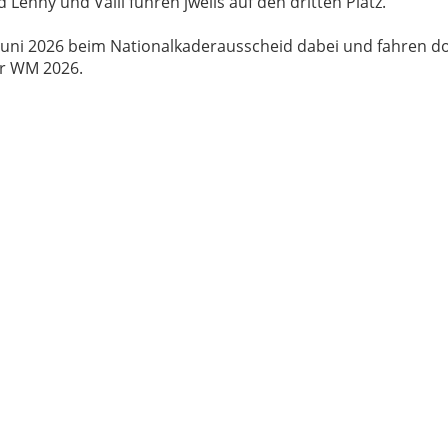
d Lenny und Valli fuhren jweils auf den dritten Platz.
m Juni 2026 beim Nationalkaderausscheid dabei und fahren d
r WM 2026.