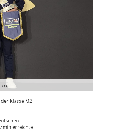
aco
die 
 der Klasse M2
Deutschen
Armin erreichte