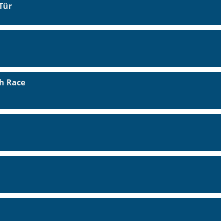
Tür
h Race